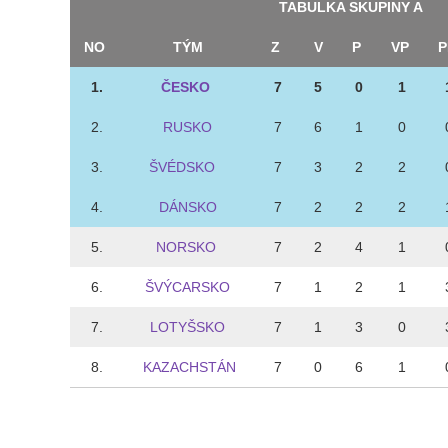
TABULKA SKUPINY A
NO
TÝM
Z
V
P
VP
P
1.
ČESKO
7
5
0
1
2.
RUSKO
7
6
1
0
3.
ŠVÉDSKO
7
3
2
2
4.
DÁNSKO
7
2
2
2
5.
NORSKO
7
2
4
1
6.
ŠVÝCARSKO
7
1
2
1
7.
LOTYŠSKO
7
1
3
0
8.
KAZACHSTÁN
7
0
6
1