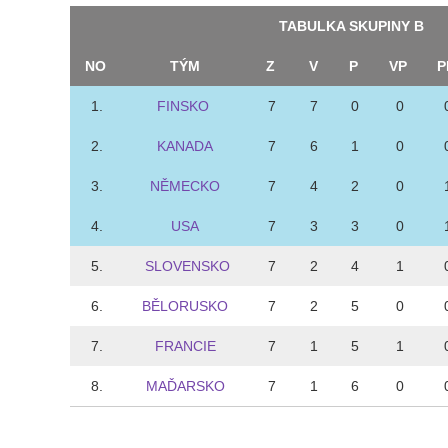
TABULKA SKUPINY B
NO
TÝM
Z
V
P
VP
P
1.
FINSKO
7
7
0
0
2.
KANADA
7
6
1
0
3.
NĚMECKO
7
4
2
0
4.
USA
7
3
3
0
5.
SLOVENSKO
7
2
4
1
6.
BĚLORUSKO
7
2
5
0
7.
FRANCIE
7
1
5
1
8.
MAĎARSKO
7
1
6
0