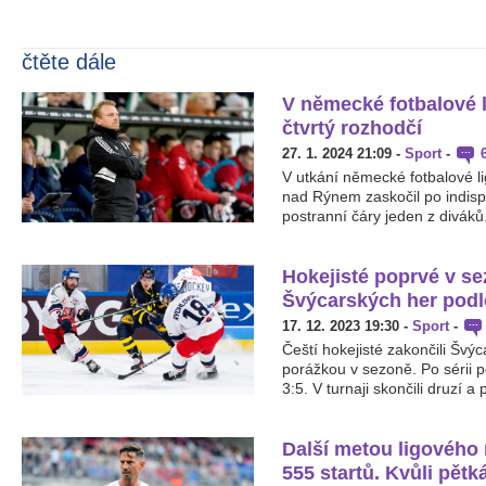
čtěte dále
V německé fotbalové l
čtvrtý rozhodčí
27. 1. 2024 21:09
-
Sport
-
V utkání německé fotbalové 
nad Rýnem zaskočil po indisp
postranní čáry jeden z diváků
Hokejisté poprvé v se
Švýcarských her podl
17. 12. 2023 19:30
-
Sport
-
Čeští hokejisté zakončili Švý
porážkou v sezoně. Po sérii p
3:5. V turnaji skončili druzí a
Další metou ligového 
555 startů. Kvůli pět