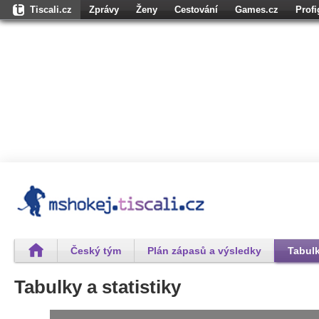
Tiscali.cz
Zprávy
Ženy
Cestování
Games.cz
Prof
Osobnosti.cz
Karaoketexty.cz
Úschovna.cz
Nedd.cz
Moul
Dokina.cz
CZhity.cz
Našepeníze.cz
StartupInsider.cz
Český tým
Plán zápasů a výsledky
Tabulk
Tabulky a statistiky