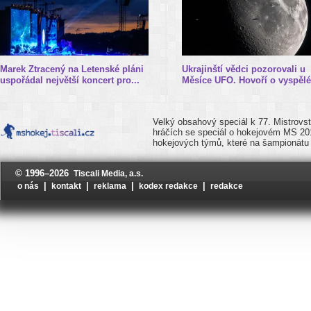
Marek Ztracený na Letenské pláni
Ukrajinští vědci pozorovali u
uspořádal největší koncert pro...
Měsíce UFO. Hovoří o vyspělé.
Velký obsahový speciál k 77. Mistrovst
hráčích se speciál o hokejovém MS 20
hokejových týmů, které na šampionátu 
© 1996–2026
Tiscali Media, a.s.
|
|
|
|
o nás
kontakt
reklama
kodex redakce
redakce