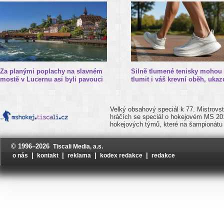
Za planými poplachy na slavném
Silně tlumené tenisky mohou
mostě v Lucernu asi byli pavouci
tlumit i váš krevní oběh, ukazu
Velký obsahový speciál k 77. Mistrovst
hráčích se speciál o hokejovém MS 20
hokejových týmů, které na šampionátu 
© 1996–2026
Tiscali Media, a.s.
|
|
|
|
o nás
kontakt
reklama
kodex redakce
redakce