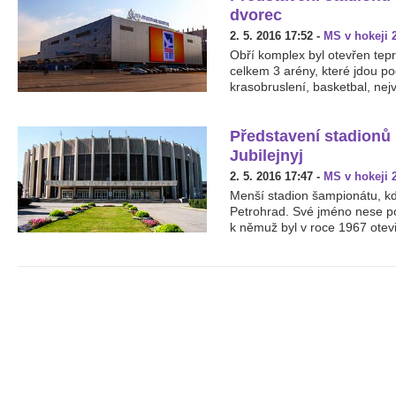
dvorec
2. 5. 2016 17:52
-
MS v hokeji 
Obří komplex byl otevřen tepr
celkem 3 arény, které jdou po
krasobruslení, basketbal, nejv
Představení stadionů
Jubilejnyj
2. 5. 2016 17:47
-
MS v hokeji 
Menší stadion šampionátu, k
Petrohrad. Své jméno nese po
k němuž byl v roce 1967 ote