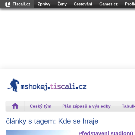
Tiscali.cz
Zprávy
Ženy
Cestování
Games.cz
Prof
Osobnosti.cz
Karaoketexty.cz
Úschovna.cz
Nedd.cz
Moul
Dokina.cz
CZhity.cz
Našepeníze.cz
StartupInsider.cz
Český tým
Plán zápasů a výsledky
Tabulk
články s tagem: Kde se hraje
Představení stadionů