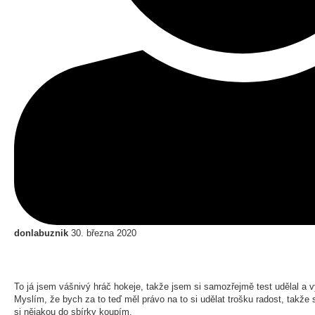
donlabuznik
30. března 2020
To já jsem vášnivý hráč hokeje, takže jsem si samozřejmě test udělal a 
Myslím, že bych za to teď měl právo na to si udělat trošku radost, takž
si nějakou do sbírky koupím.