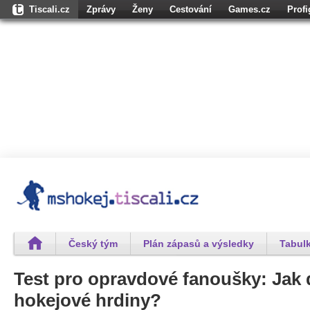
Tiscali.cz
Zprávy
Ženy
Cestování
Games.cz
Prof
Osobnosti.cz
Karaoketexty.cz
Úschovna.cz
Nedd.cz
Moul
Dokina.cz
CZhity.cz
Našepeníze.cz
StartupInsider.cz
Český tým
Plán zápasů a výsledky
Tabulk
Test pro opravdové fanoušky: Jak 
hokejové hrdiny?