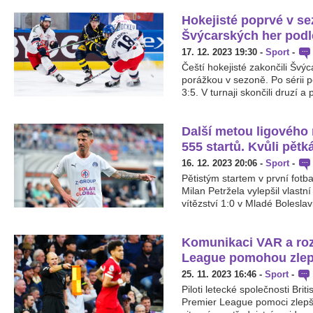
Hokejisté poprvé v se
Švýcarských her podl
17. 12. 2023 19:30
-
Sport
-
Čeští hokejisté zakončili Švý
porážkou v sezoně. Po sérii p
3:5. V turnaji skončili druzí a
Další metou ligového 
555 startů. Kvůli pět
16. 12. 2023 20:06
-
Sport
-
Pětistým startem v první fotba
Milan Petržela vylepšil vlastní
vítězství 1:0 v Mladé Boleslavi 
Komunikaci VAR a roz
League pomohou zlepšit
25. 11. 2023 16:46
-
Sport
-
Piloti letecké společnosti Brit
Premier League pomoci zlepš