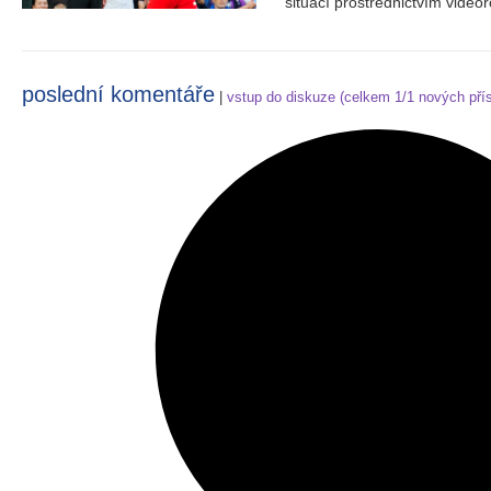
situací prostřednictvím video
poslední komentáře
|
vstup do diskuze (celkem
1/1 nových
pří