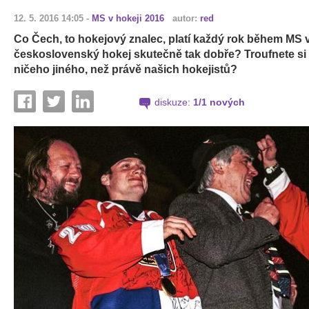
12. 5. 2016 14:05
-
MS v hokeji 2016
autor:
red
Co Čech, to hokejový znalec, platí každý rok během MS v
československý hokej skutečně tak dobře? Troufnete si n
ničeho jiného, než právě našich hokejistů?
diskuze:
1/1 nových