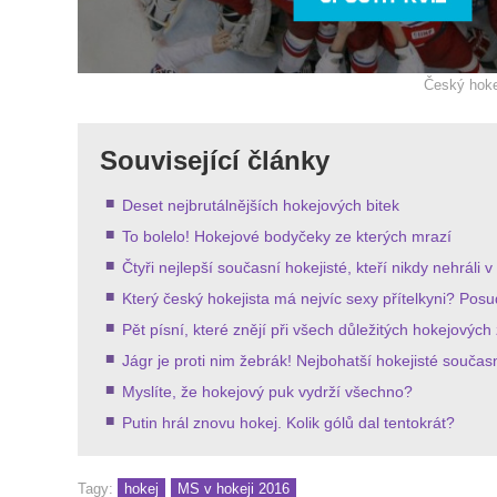
Český hoke
Související články
Deset nejbrutálnějších hokejových bitek
To bolelo! Hokejové bodyčeky ze kterých mrazí
Čtyři nejlepší současní hokejisté, kteří nikdy nehráli 
Který český hokejista má nejvíc sexy přítelkyni? Pos
Pět písní, které znějí při všech důležitých hokejovýc
Jágr je proti nim žebrák! Nejbohatší hokejisté součas
Myslíte, že hokejový puk vydrží všechno?
Putin hrál znovu hokej. Kolik gólů dal tentokrát?
Tagy:
hokej
MS v hokeji 2016