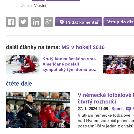
Zdroje:
Vlastní
Vstup do dis
Přidat komentář
další články na téma:
MS v hokeji 2016
Krutý konec českého snu.
Američané poslali
sympatický tým domů po...
čtěte dále
V německé fotbalové l
čtvrtý rozhodčí
27. 1. 2024 21:09
-
Sport
-
V utkání německé fotbalové 
nad Rýnem zaskočil po indisp
postranní čáry jeden z diváků