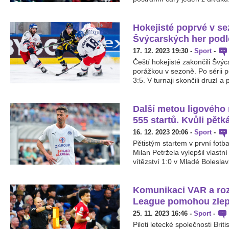
Hokejisté poprvé v se
Švýcarských her podl
17. 12. 2023 19:30
-
Sport
-
Čeští hokejisté zakončili Švý
porážkou v sezoně. Po sérii p
3:5. V turnaji skončili druzí a
Další metou ligového 
555 startů. Kvůli pět
16. 12. 2023 20:06
-
Sport
-
Pětistým startem v první fotba
Milan Petržela vylepšil vlastní
vítězství 1:0 v Mladé Boleslavi 
Komunikaci VAR a roz
League pomohou zlepšit
25. 11. 2023 16:46
-
Sport
-
Piloti letecké společnosti Brit