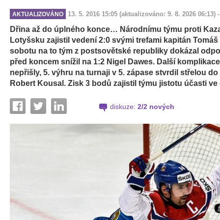
13. 5. 2016 15:05
(aktualizováno: 9. 8. 2026 06:13)
AKTUALIZOVÁNO
Dřina až do úplného konce… Národnímu týmu proti Kazac
Lotyšsku zajistil vedení 2:0 svými trefami kapitán Tomáš
sobotu na to tým z postsovětské republiky dokázal odpov
před koncem snížil na 1:2 Nigel Dawes. Další komplikace
nepřišly, 5. výhru na turnaji v 5. zápase stvrdil střelou 
Robert Kousal. Zisk 3 bodů zajistil týmu jistotu účasti ve č
diskuze:
2/2 nových