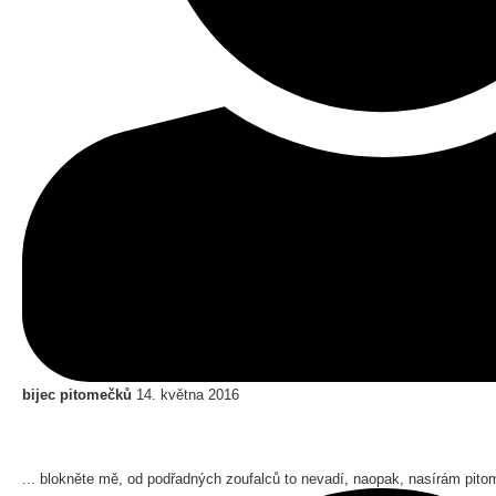
bijec pitomečků
14. května 2016
... blokněte mě, od podřadných zoufalců to nevadí, naopak, nasírám pit