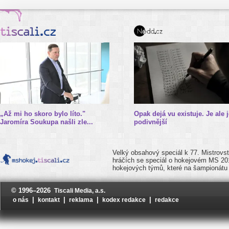
„Až mi ho skoro bylo líto."
Opak dejá vu existuje. Je ale j
Jaromíra Soukupa našli zle...
podivnější
Velký obsahový speciál k 77. Mistrovst
hráčích se speciál o hokejovém MS 20
hokejových týmů, které na šampionátu 
© 1996–2026
Tiscali Media, a.s.
|
|
|
|
o nás
kontakt
reklama
kodex redakce
redakce