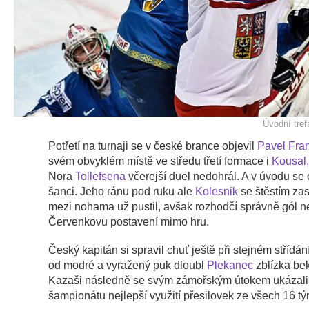
Úvodní tre
Potřetí na turnaji se v české brance objevil
Pavel Fra
svém obvyklém místě ve středu třetí formace i
Kousal,
Nora
Tollefsena
včerejší duel nedohrál. A v úvodu se o
šanci. Jeho ránu pod ruku ale
Kolesnik
se štěstím zas
mezi nohama už pustil, avšak rozhodčí správně gól ne
Červenkovu postavení mimo hru.
Český kapitán si spravil chuť ještě při stejném střídán
od modré a vyražený puk dloubl
Plekanec
zblízka be
Kazaši následně se svým zámořským útokem ukázali,
šampionátu nejlepší využití přesilovek ze všech 16 t