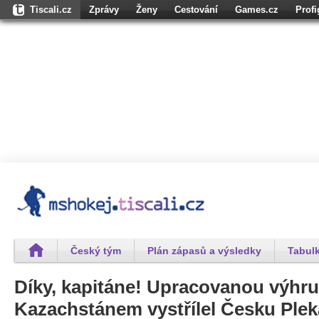
Tiscali.cz
Zprávy
Ženy
Cestování
Games.cz
Prof
Osobnosti.cz
Karaoketexty.cz
Úschovna.cz
Nedd.cz
Moul
Dokina.cz
CZhity.cz
Našepeníze.cz
StartupInsider.cz
Český tým
Plán zápasů a výsledky
Tabulk
Díky, kapitáne! Upracovanou výhru
Kazachstánem vystřílel Česku Ple