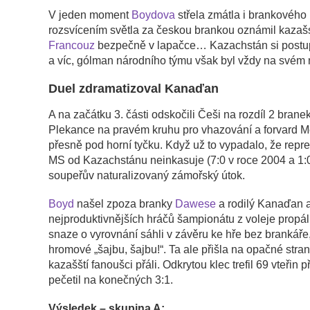
V jeden moment
Boydova
střela zmátla i brankového
rozsvícením světla za českou brankou oznámil kazaš
Francouz
bezpečně v lapačce… Kazachstán si postu
a víc, gólman národního týmu však byl vždy na svém 
Duel zdramatizoval Kanaďan
A na začátku 3. části odskočili Češi na rozdíl 2 brane
Plekance na pravém kruhu pro vhazování a forvard Mo
přesně pod horní tyčku. Když už to vypadalo, že repre
MS od Kazachstánu neinkasuje (7:0 v roce 2004 a 1:0 
soupeřův naturalizovaný zámořský útok.
Boyd
našel zpoza branky
Dawese
a rodilý Kanaďan a
nejproduktivnějších hráčů šampionátu z voleje propál
snaze o vyrovnání sáhli v závěru ke hře bez brankáře
hromové „šajbu, šajbu!“. Ta ale přišla na opačné stran
kazašští fanoušci přáli. Odkrytou klec trefil 69 vteři
pečetil na konečných 3:1.
Výsledek – skupina A: