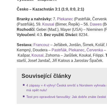
Česko – Kazachstán 3:1 (1:0, 0:0, 2:1)
Branky a nahrávky:
7.
Plekanec
(Pastrňák, Červenk
(Pastrňák), 59.
Kousal
(Birner, Řepík) – 56.
Dawes
(B
Rozhodčí:
Gebei (Maď.), Mayer (USA) – Nieminen (Fin
Vyloučení:
4:3.
Bez využití. Diváci:
8234.
Sestava:
Francouz
– Jeřábek, Jordán, Šimek, Kolář,
Kempný, Doudera –
Pastrňák,
Plekanec,
Červenka
– 
Kašpar,
Kousal,
Zohorna – Jarůšek, Koukal, Filippi.
starší, Josef Jandač, Jiří Kalous a Jaroslav Špaček.
Související články
4 zápasy = 4 výhry! Česká smršť s Norskem vyhnala 
má opět nulu!
Test pro opravdové fanoušky: Jak dobře znáte české