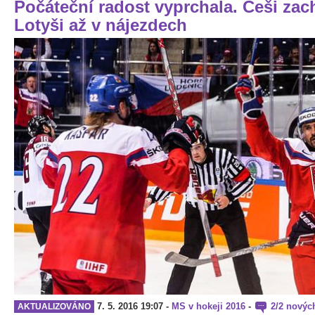
Počáteční radost vyprchala. Češi zac
Lotyši až v nájezdech
7. 5. 2016 19:07
-
MS v hokeji 2016
-
2/2 novýc
AKTUALIZOVÁNO