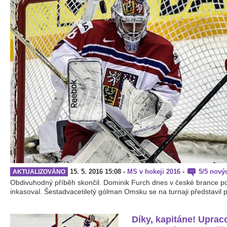
15. 5. 2016 15:08
-
MS v hokeji 2016
-
5/5 nový
AKTUALIZOVÁNO
Obdivuhodný příběh skončil. Dominik Furch dnes v české brance po
inkasoval. Šestadvacetiletý gólman Omsku se na turnaji představil po
Díky, kapitáne! Upra