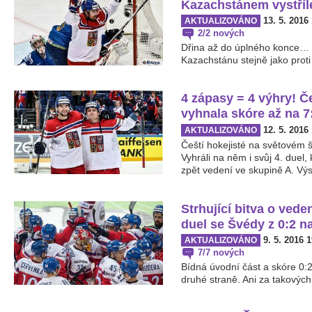
Kazachstánem vystříl
13. 5. 2016
AKTUALIZOVÁNO
2/2 nových
Dřina až do úplného konce… 
Kazachstánu stejně jako proti 
4 zápasy = 4 výhry! 
vyhnala skóre až na 7
12. 5. 2016
AKTUALIZOVÁNO
Čeští hokejisté na světovém 
Vyhráli na něm i svůj 4. duel, 
zpět vedení ve skupině A. Výs
Strhující bitva o vede
duel se Švédy z 0:2 na
9. 5. 2016 
AKTUALIZOVÁNO
7/7 nových
Bídná úvodní část a skóre 0:
druhé straně. Ani za takových