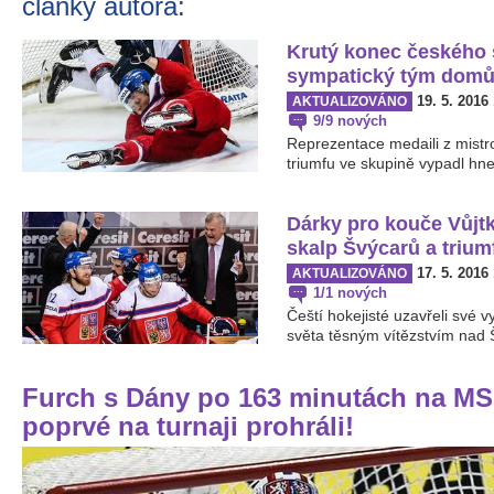
články autora:
Krutý konec českého 
sympatický tým domů
19. 5. 2016
AKTUALIZOVÁNO
9/9 nových
Reprezentace medaili z mistr
triumfu ve skupině vypadl hne
Dárky pro kouče Vůjtk
skalp Švýcarů a trium
17. 5. 2016
AKTUALIZOVÁNO
1/1 nových
Čeští hokejisté uzavřeli své v
světa těsným vítězstvím nad 
Furch s Dány po 163 minutách na MS 
poprvé na turnaji prohráli!