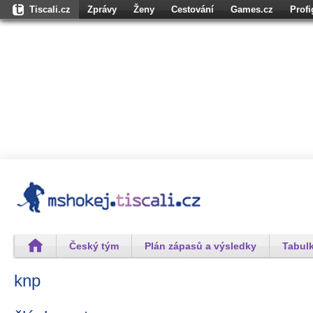
Tiscali.cz
Zprávy
Ženy
Cestování
Games.cz
Prof
Osobnosti.cz
Karaoketexty.cz
Úschovna.cz
Nedd.cz
Moul
Dokina.cz
CZhity.cz
Našepeníze.cz
StartupInsider.cz
Český tým
Plán zápasů a výsledky
Tabulk
knp