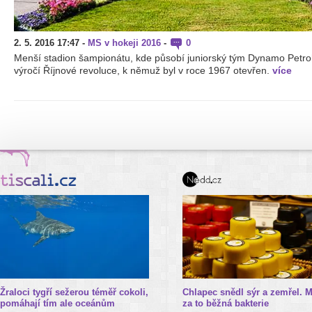
2. 5. 2016 17:47
-
MS v hokeji 2016
-
0
Menší stadion šampionátu, kde působí juniorský tým Dynamo Petro
výročí Říjnové revoluce, k němuž byl v roce 1967 otevřen.
více
Žraloci tygří sežerou téměř cokoli,
Chlapec snědl sýr a zemřel. 
pomáhají tím ale oceánům
za to běžná bakterie