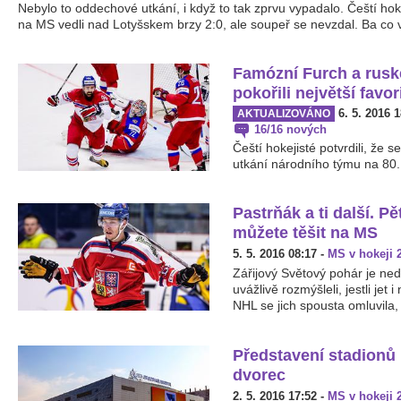
Nebylo to oddechové utkání, i když to tak zprvu vypadalo. Čeští h
na MS vedli nad Lotyšskem brzy 2:0, ale soupeř se nevzdal. Ba co ví
Famózní Furch a rusk
pokořili největší favor
6. 5. 2016 
AKTUALIZOVÁNO
16/16 nových
Čeští hokejisté potvrdili, že 
utkání národního týmu na 80. m
Pastrňák a ti další. Pě
můžete těšit na MS
5. 5. 2016 08:17
-
MS v hokeji 
Zářijový Světový pohár je neda
uvážlivě rozmýšleli, jestli je
NHL se jich spousta omluvila, 
Představení stadionů
dvorec
2. 5. 2016 17:52
-
MS v hokeji 